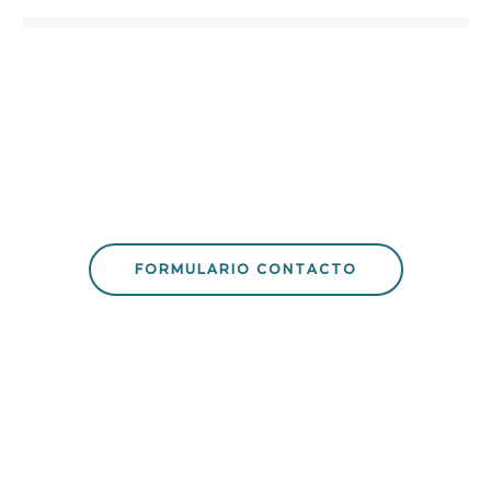
APASIONADOS DEL AUTOMÓVIL. Ofrecemos soluciones
innovadoras. ¿Aún no nos conoces? Mecánica,
Electromecánica, Mecatrónica, Programación de unidades,
Mantenimientos, Revisiones, Pre-ITV….
FORMULARIO CONTACTO